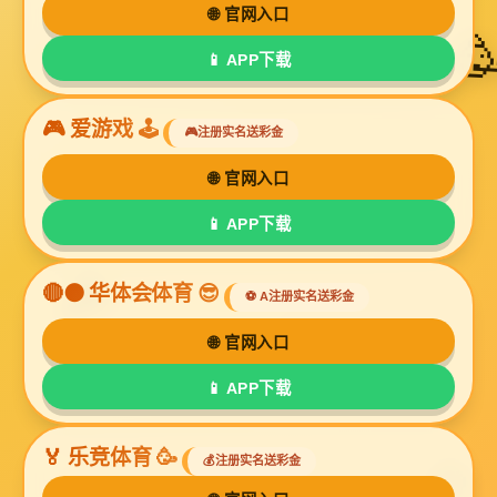
2023年内蒙古豪利777官网广联煤化有限责任公司例
行监测公开
2023年内蒙古豪利777官网广联煤化有限责任公司例行监测公开
2023年01月13日，内蒙古豪利777官网广联煤化有限责任公司制定
了《内蒙古豪利777官网广联煤化有限责任公司自行检测方案》，并委托
内蒙古碧蓝环境科技有限公司开展例行监测工作。
截止2023年12月20日，本年度例行监测工作已全部完成，特此公开
《内蒙古豪利777官网广联煤化有限责任公司自行检测方案》和全年度例
行监测报告。
内蒙古豪利777官网广联煤化有限责任公司自行检测方案.doc
2023年 企业自行监测报告（监测结果全部达标）.docx