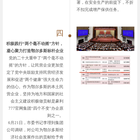
署，在安全生产的前提下，不折
不扣完成增产保供任务。
四
积极践行“两个毫不动摇”方针，
凝心聚力打造鄂尔多斯标杆企业
党的二十大重申了“两个毫不动
摇”的方针，让民营企业更加坚
定了党中央鼓励支持民营经济发
展和促进“两个健康”强大生命力
的信心。作为鄂尔多斯的本土民
营企业，坚持为地方和国家的社
会主义建设积极做贡献是豪利
777官网集团“四个不变”办企原
则之一。
6月21日，市委书记李理到集团
公司调研，对公司为鄂尔多斯经
济社会发展作出的贡献给予肯