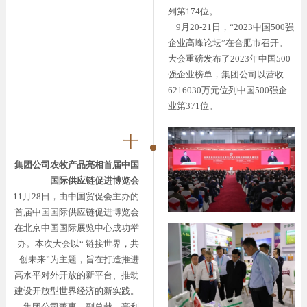
列第174位。
9月20-21日，“2023中国500强
企业高峰论坛”在合肥市召开。
大会重磅发布了2023年中国500
强企业榜单，集团公司以营收
6216030万元位列中国500强企
业第371位。
十
集团公司农牧产品亮相首届中国
国际供应链促进博览会
11月28日，由中国贸促会主办的
首届中国国际供应链促进博览会
在北京中国国际展览中心成功举
办。本次大会以“ 链接世界，共
创未来”为主题，旨在打造推进
高水平对外开放的新平台、推动
建设开放型世界经济的新实践。
集团公司董事、副总裁、豪利