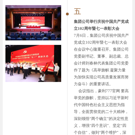
五
集团公司举行庆祝中国共产党成
立102周年暨七一表彰大会
7月6日，集团公司庆祝中国共产
党成立102周年暨七一表彰大会
在会议中心隆重召开。集团公司
党委副书记、董事、副总裁、总
会计师刘春林代表集团公司党委
作了题为《高举旗帜 凝聚力量
为加快实现公司高质量发展而努
力奋斗》的重要讲话。
会议指出，豪利777官网 要高
举党的旗帜，坚持以习近平新时
代中国特色社会主义思想为指
导，全面贯彻党的二十大精神，
深刻领悟“两个确立”的决定性意
义，增强“四个意识”、坚定“四
个自信”，做到“两个维护”，深