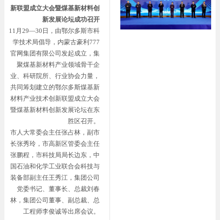
新联盟成立大会暨煤基新材料创
新发展论坛成功召开
11月29—30日，由鄂尔多斯市科
学技术局倡导，内蒙古豪利777
官网集团有限公司发起成立，集
聚煤基新材料产业领域骨干企
业、科研院所、行业协会力量，
共同筹划建立的鄂尔多斯煤基新
材料产业技术创新联盟成立大会
暨煤基新材料创新发展论坛在东
胜区召开。
市人大常委会主任张占林，副市
长张秀玲，市高新区管委会主任
张鹏程，市科技局局长边东，中
国石油和化学工业联合会科技与
装备部副主任王秀江，集团公司
党委书记、董事长、总裁刘春
林，集团公司董事、副总裁、总
工程师李俊诚等出席会议。