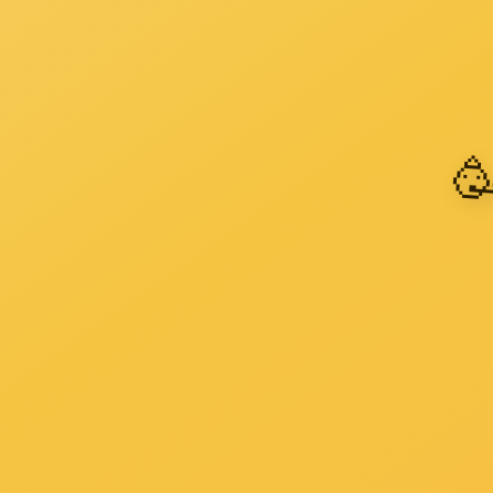
三
豪利777官网集团收到“十四
冬”呼伦贝尔执行委员会发来的
感谢信
2月27日，第十四届全国冬季运
动会在内蒙古自治区呼伦贝尔市
胜利闭幕。豪利777官网集团收
到了来自第十四届全国冬季运动
会呼伦贝尔执行委员会的感谢
信。信中，“十四冬”执委会对豪
利777官网集团所展现的高度社
会责任感给予了充分的肯定，并
表达了衷心的感谢。
四
豪利777官网集团8家单位荣获中
国红十字总会表彰