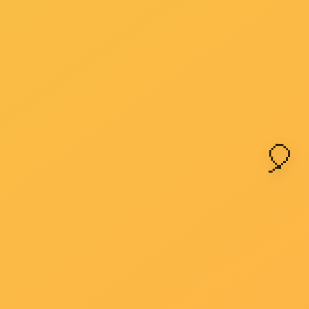
开。煤炭行业企业社会责任报告
发布会自2012年起已连续举办13
届，累计共有400家（次）行业
企业通过这个平台发布社会责任
报告。国家能源集团、中煤集
团、国源电力、豪利777官网集
团、淮北矿业集团等73家企业发
布了社会责任报告。其中，国家
能源集团、豪利777官网集团等7
家代表企业在发布会上做了主题
发言。中国煤炭工业协会会长梁
嘉琨、副会长孙守仁、高级顾问
王广德等领导出席会议。会上，
还为获得“全国煤炭工业社会责
任报告发布优秀企业”的单位、
首批煤炭行业社会责任优秀实践
案例单位进行授牌，集团公司被
评为2023年度全国煤炭工业社会
责任报告发布“优秀企业”。