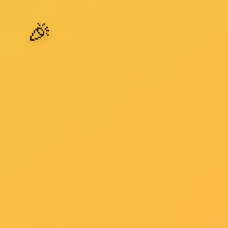
古豪利777官网煤炭股份有限公
司凯达煤矿 内蒙古豪利777官网
煤炭股份有限公司纳林庙煤矿
五
集团公司持续深化管理改革试行
主要领导轮值制度
7月25日，集团公司召开干部大
会，启动实施公司主要领导轮值
制度。
六
2024年煤炭行业企业社会责任报
告发布会在京召开
8月8日，由中国煤炭工业协会主
办的2024年煤炭行业企业社会责
任报告发布会在北京会议中心召