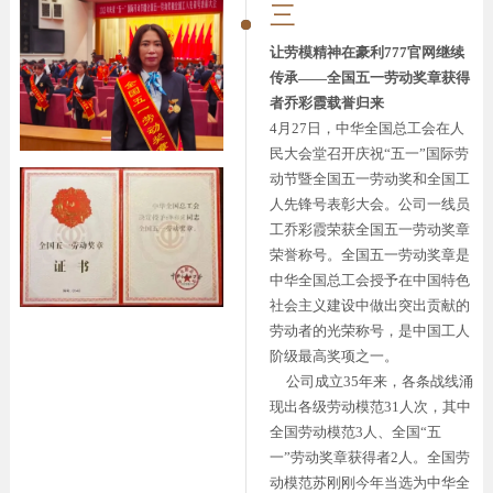
三
让劳模精神在豪利777官网继续
传承——全国五一劳动奖章获得
者乔彩霞载誉归来
4月27日，中华全国总工会在人
民大会堂召开庆祝“五一”国际劳
动节暨全国五一劳动奖和全国工
人先锋号表彰大会。公司一线员
工乔彩霞荣获全国五一劳动奖章
荣誉称号。全国五一劳动奖章是
中华全国总工会授予在中国特色
社会主义建设中做出突出贡献的
劳动者的光荣称号，是中国工人
阶级最高奖项之一。
公司成立35年来，各条战线涌
现出各级劳动模范31人次，其中
全国劳动模范3人、全国“五
一”劳动奖章获得者2人。全国劳
动模范苏刚刚今年当选为中华全