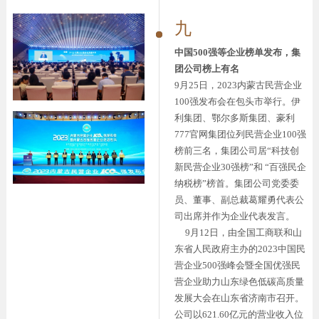
九
中国500强等企业榜单发布，集
团公司榜上有名
9月25日，2023内蒙古民营企业
100强发布会在包头市举行。伊
利集团、鄂尔多斯集团、豪利
777官网集团位列民营企业100强
榜前三名，集团公司居“科技创
新民营企业30强榜”和 “百强民企
纳税榜”榜首。集团公司党委委
员、董事、副总裁葛耀勇代表公
司出席并作为企业代表发言。
9月12日，由全国工商联和山
东省人民政府主办的2023中国民
营企业500强峰会暨全国优强民
营企业助力山东绿色低碳高质量
发展大会在山东省济南市召开。
公司以621.60亿元的营业收入位