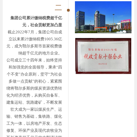
二
集团公司累计缴纳税费超千亿
元，社会贡献更加凸显
截止2022年7月，集团公司自成
立以来累计缴纳税费1005.36亿
元，成为鄂尔多斯市首家税费缴
纳超千亿元的地方企业。
公司成立三十四年来，始终坚持
和加强党的全面领导，秉承“四
个不变”办企原则，坚守“为社会
多做一点贡献”的初心，紧紧围
绕将鄂尔多斯的煤炭资源优势转
化为经济优势，从购买自备车、
建集运站、筑路建矿，不断发展
壮大成为一家以煤炭生产、运
输、销售为基础，集铁路、煤化
工为一体，以房地产开发、生态
修复、环保产业及现代农牧业为