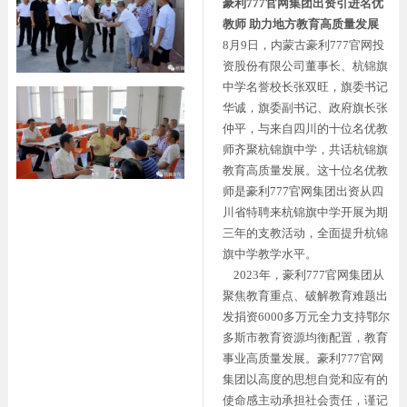
豪利777官网集团出资引进名优
教师 助力地方教育高质量发展
8月9日，内蒙古豪利777官网投
资股份有限公司董事长、杭锦旗
中学名誉校长张双旺，旗委书记
华诚，旗委副书记、政府旗长张
仲平，与来自四川的十位名优教
师齐聚杭锦旗中学，共话杭锦旗
教育高质量发展。这十位名优教
师是豪利777官网集团出资从四
川省特聘来杭锦旗中学开展为期
三年的支教活动，全面提升杭锦
旗中学教学水平。
2023年，豪利777官网集团从
聚焦教育重点、破解教育难题出
发捐资6000多万元全力支持鄂尔
多斯市教育资源均衡配置，教育
事业高质量发展。豪利777官网
集团以高度的思想自觉和应有的
使命感主动承担社会责任，谨记