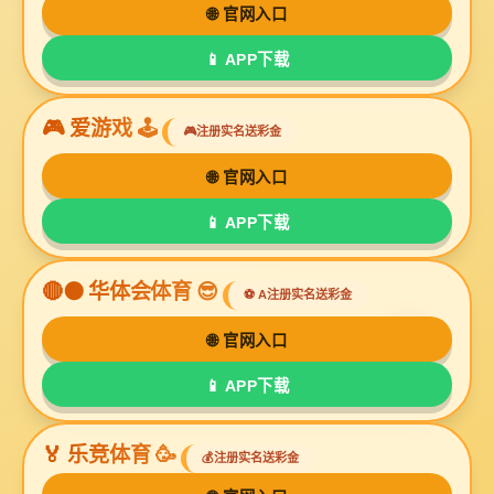

豪利777官网荣誉

印象豪利777官网

党群建设

总裁信箱
2024
2023
2022
2021
一
2020
内蒙古自治区副主席白清元调研
2019
煤基新材料研究院
2018
2月20日，内蒙古自治区副主席
2017
(现任国家市场监督管理总局副
2016
局长，民革中央常委、内蒙古自