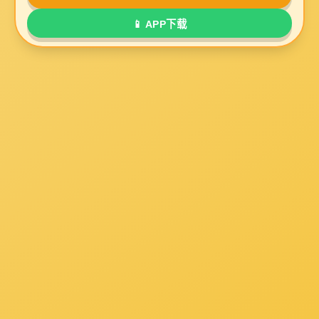
1990
蜡》和《煤基费托合成润滑油基
1988
础油》两项行业标准均荣获全国
石油和化工行业优秀标准项目称
号，这是公司煤化工领域首次获
得相关奖项。
煤基费托合成软蜡和煤基费托合
成润滑油基础油行业标准有效填
补了国内行业标准的空白，为煤
化工产品质量把关和检验方法提
供了依据。这三项殊荣的获得是
对集团公司长期以来在标准化工
作方面持续努力和不断创新的充
分肯定。截至2023年，煤化工管
理部代表集团公司参与完成了17
项国家标准、行业标准和团体标
准的研制，其中成功地主导完成
了1项地方标准、1项行业标准和
1项团体标准的研制。