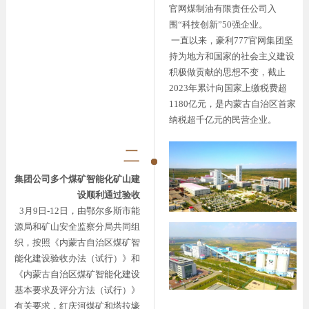
官网煤制油有限责任公司入
围“科技创新”50强企业。
一直以来，豪利777官网集团坚
持为地方和国家的社会主义建设
积极做贡献的思想不变，截止
2023年累计向国家上缴税费超
1180亿元，是内蒙古自治区首家
纳税超千亿元的民营企业。
二
集团公司多个煤矿智能化矿山建
设顺利通过验收
3月9日-12日，由鄂尔多斯市能
源局和矿山安全监察分局共同组
织，按照《内蒙古自治区煤矿智
能化建设验收办法（试行）》和
《内蒙古自治区煤矿智能化建设
基本要求及评分方法（试行）》
有关要求，红庆河煤矿和塔拉壕