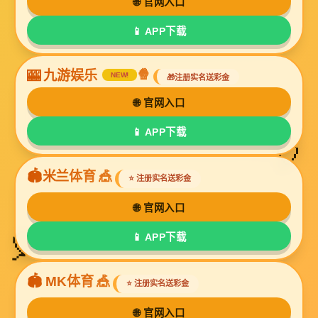
现将2023年固体废物信息在内蒙古豪利777官网集团有限公司官方
网站予以公示。
联系人：吕恒忠
电 话：15661761988
附件1 内蒙古豪利777官网化工有限责任公司2023年危险废物情况统
计表.docx
附件2 内蒙古豪利777官网化工有限责任公司2023年一般固废情况统
计表.docx



返回列表
上一条
下一条
Copyright © 2015 All Reserved
内蒙古豪利777官网集团有限公司
免责声明
网站地图
|
制作维护
