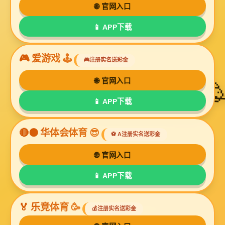
内蒙古豪利777官网化工有限责任公司2023年固体废
物信息公示
内蒙古豪利777官网化工有限责任公司120万吨/年精细化学品项目位
于杭锦旗独贵塔拉工业园区南项目区，主要工艺装置包括：煤气化、净
化、合成、加工、烷烃分离和尾气制氢等生产装置，以及与其配套的公
用工程装置、储运系统和辅助生产设施组成。项目主要采用我国自主技
术产权的中科高温浆态床费托合成工艺技术和航天长征粉煤加压气化技
术。项目的煤基精细化学品工艺路线，属国内首创。主要产品包括稳定
轻烃、液体石蜡、液化石油气和烷烃系列、烯烃系列产品。
内蒙古豪利777官网化工有限责任公司2023年产生的危险废物包含
六大类、十一小类，共计产生8322.2吨危险废物，期初库存8.97吨，共
计转移8331.17吨，全部委托给有资质的危险废物经营单位进行处置、利
用，具体情况见附件1。
内蒙古豪利777官网化工有限责任公司2023年产生的一般固废包含
六类，共计产生1320744.28吨，锅炉炉灰、锅炉炉渣、气化渣、无机污
泥全部送至信诺渣场填埋处置，废旧玻璃钢送至衡水桔镁秸秆综合利用
有限公司利用、废旧高铬砖送至洛阳市金桐工贸有限公司利用，具体情
况见附件2。